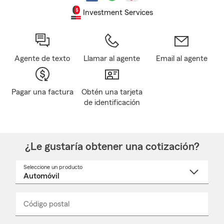
Investment Services
Agente de texto
Llamar al agente
Email al agente
Pagar una factura
Obtén una tarjeta
de identificación
¿Le gustaría obtener una cotización?
Seleccione un producto
Seleccione
un
nombre
de
producto
del
Código postal
Ingresa
Ingresa
_____
menú
un
un
desplegable
código
código