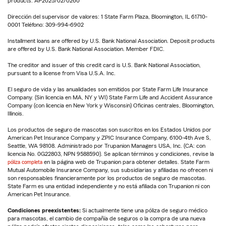
products. AP2025/02/0260
Dirección del supervisor de valores: 1 State Farm Plaza, Bloomington, IL 61710-
0001 Teléfono: 309-994-6902
Installment loans are offered by U.S. Bank National Association. Deposit products
are offered by U.S. Bank National Association. Member FDIC.
The creditor and issuer of this credit card is U.S. Bank National Association,
pursuant to a license from Visa U.S.A. Inc.
El seguro de vida y las anualidades son emitidos por State Farm Life Insurance
Company. (Sin licencia en MA, NY y WI) State Farm Life and Accident Assurance
Company (con licencia en New York y Wisconsin) Oficinas centrales, Bloomington,
Illinois.
Los productos de seguro de mascotas son suscritos en los Estados Unidos por
American Pet Insurance Company y ZPIC Insurance Company, 6100-4th Ave S,
Seattle, WA 98108. Administrado por Trupanion Managers USA, Inc. (CA: con
licencia No. 0G22803, NPN 9588590). Se aplican términos y condiciones, revise la
póliza completa
en la página web de Trupanion para obtener detalles. State Farm
Mutual Automobile Insurance Company, sus subsidiarias y afiliadas no ofrecen ni
son responsables financieramente por los productos de seguro de mascotas.
State Farm es una entidad independiente y no está afiliada con Trupanion ni con
American Pet Insurance.
Condiciones preexistentes:
Si actualmente tiene una póliza de seguro médico
para mascotas, el cambio de compañía de seguros o la compra de una nueva