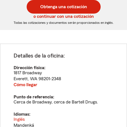
postal
postal
Obtenga una cotización
de
de
5
5
o continuar con una cotización
dígitos
dígitos
Todas las cotizaciones y documentos serán proporcionados en inglés.
Detalles de la oficina:
Dirección física:
1817 Broadway
Everett
,
WA
98201-2348
Cómo llegar
Punto de referencia:
Cerca de Broadway, cerca de Bartell Drugs.
Idiomas:
Inglés
Mandenká