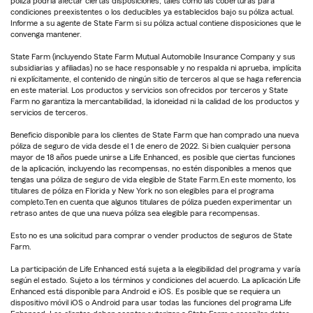
póliza podría afectar ciertas disposiciones, tales como las coberturas para
condiciones preexistentes o los deducibles ya establecidos bajo su póliza actual.
Informe a su agente de State Farm si su póliza actual contiene disposiciones que le
convenga mantener.
State Farm (incluyendo State Farm Mutual Automobile Insurance Company y sus
subsidiarias y afiliadas) no se hace responsable y no respalda ni aprueba, implícita
ni explícitamente, el contenido de ningún sitio de terceros al que se haga referencia
en este material. Los productos y servicios son ofrecidos por terceros y State
Farm no garantiza la mercantabilidad, la idoneidad ni la calidad de los productos y
servicios de terceros.
Beneficio disponible para los clientes de State Farm que han comprado una nueva
póliza de seguro de vida desde el 1 de enero de 2022. Si bien cualquier persona
mayor de 18 años puede unirse a Life Enhanced, es posible que ciertas funciones
de la aplicación, incluyendo las recompensas, no estén disponibles a menos que
tengas una póliza de seguro de vida elegible de State Farm.En este momento, los
titulares de póliza en Florida y New York no son elegibles para el programa
completo.Ten en cuenta que algunos titulares de póliza pueden experimentar un
retraso antes de que una nueva póliza sea elegible para recompensas.
Esto no es una solicitud para comprar o vender productos de seguros de State
Farm.
La participación de Life Enhanced está sujeta a la elegibilidad del programa y varía
según el estado. Sujeto a los términos y condiciones del acuerdo. La aplicación Life
Enhanced está disponible para Android e iOS. Es posible que se requiera un
dispositivo móvil iOS o Android para usar todas las funciones del programa Life